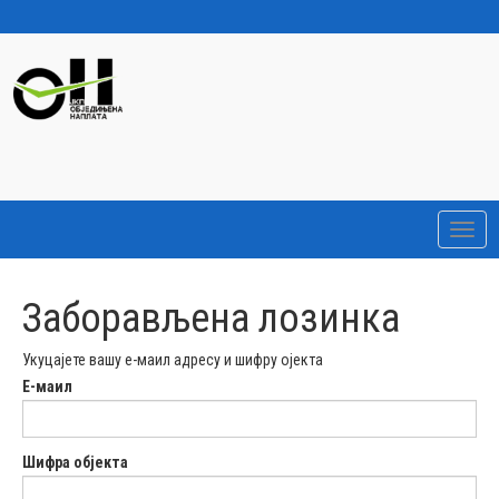
Toggl
navig
Заборављена лозинка
Укуцајете вашу е-маил адресу и шифру ојекта
Е-маил
Шифра објекта